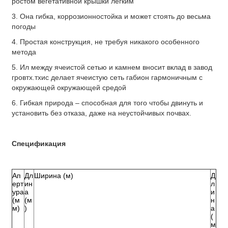
ростом вегетативной крышки легким
3. Она гибка, коррозионностойка и может стоять до весьма
погоды
4. Простая конструкция, не требуя никакого особенного
метода
5. Ил между ячеистой сетью и камнем вносит вклад в завод
гровтх.тхис делает ячеистую сеть габион гармоничным с
окружающей окружающей средой
6. Гибкая природа – способная для того чтобы двинуть и
установить без отказа, даже на неустойчивых почвах.
Спецификация
Ап
Дл
Ширина (м)
Д
ерт
ин
л
ура
а
и
(м
(м
н
м)
)
а
(
м