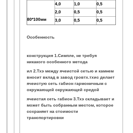
4,0
1,0
0,5
2,0
0,5
0,5
80*100мм
3,0
0,5
0,5
Особенность
конструкция 1.Симпле, не требуя
никакого особенного метода
ил 2.Тхэ между ячеистой сетью и камнем
вносит вклад в завод гровтх.тхис делает
ячеистую сеть габион гармоничным с
окружающей окружающей средой
ячеистая сеть габион 3.Тхэ складывает и
может быть собранным местом, которое
сохраняет на стоимости
транспортировки