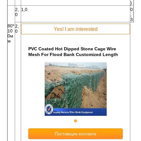
)
2,
1,0
0
0
,
3
80*
2,
Yes! I am interested
10
0
0м
м
PVC Coated Hot Dipped Stone Cage Wire
Mesh For Flood Bank Customized Length
Поставщик контакта