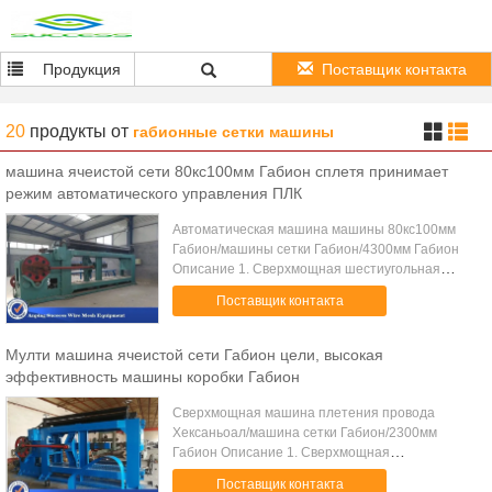
Продукция
Поставщик контакта
20
продукты
от
габионные сетки машины
машина ячеистой сети 80кс100мм Габион сплетя принимает
режим автоматического управления ПЛК
Автоматическая машина машины 80кс100мм
Габион/машины сетки Габион/4300мм Габион
Описание 1. Сверхмощная шестиугольная
машина ячеистой сети сплетя принимает
Поставщик контакта
режим автоматического управления ПЛК и
гидравлический ...
Мулти машина ячеистой сети Габион цели, высокая
эффективность машины коробки Габион
Сверхмощная машина плетения провода
Хексаньоал/машина сетки Габион/2300мм
Габион Описание 1. Сверхмощная
шестиугольная машина ячеистой сети сплетя
Поставщик контакта