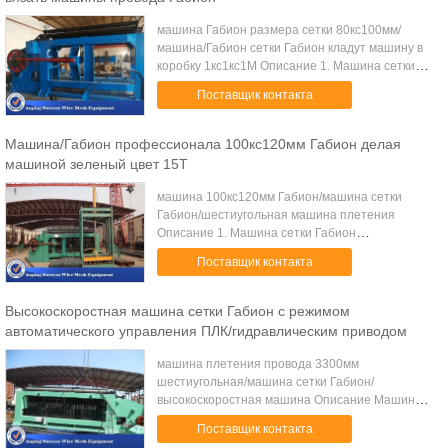
машина Габион размера сетки 80кс100мм/
машина/Габион сетки Габион кладут машину в
коробку 1кс1кс1М Описание 1. Машина сетки
Габион принимает режим автоматического
Поставщик контакта
управления ПЛК и гидравлический привод, 2.
Стаби...
Машина/Габион профессионала 100кс120мм Габион делая
машиной зеленый цвет 15Т
машина 100кс120мм Габион/машина сетки
Габион/шестиугольная машина плетения
Описание 1. Машина сетки Габион
профессиональная машина для произведения
Поставщик контакта
коробки сетки габион, которая дико
использована в защите и тер...
Высокоскоростная машина сетки Габион с режимом
автоматического управления ПЛК/гидравлическим приводом
машина плетения провода 3300мм
шестиугольная/машина сетки Габион/
высокоскоростная машина Описание Машина
сетки Габион принимает режим
Поставщик контакта
автоматического управления ПЛК и