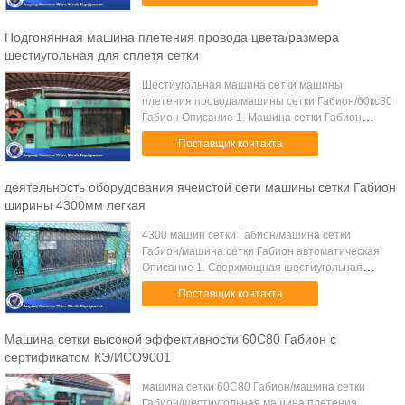
принимает режим автоматического управления
ПЛК и гидравлический ...
Подгонянная машина плетения провода цвета/размера
шестиугольная для сплетя сетки
Шестиугольная машина сетки машины
плетения провода/машины сетки Габион/60кс80
Габион Описание 1. Машина сетки Габион
принимает режим автоматического управления
Поставщик контакта
ПЛК и гидравлический привод, 2.
Стабилизированные ...
деятельность оборудования ячеистой сети машины сетки Габион
ширины 4300мм легкая
4300 машин сетки Габион/машина сетки
Габион/машина сетки Габион автоматическая
Описание 1. Сверхмощная шестиугольная
машина ячеистой сети сплетя принимает
Поставщик контакта
режим автоматического управления ПЛК и
гидравлический п...
Машина сетки высокой эффективности 60С80 Габион с
сертификатом КЭ/ИСО9001
машина сетки 60С80 Габион/машина сетки
Габион/шестиугольная машина плетения