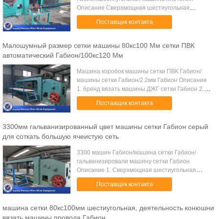
Описание Сверхмощная шестиугольная
машина ячеистой сети сплетя принимает
Поставщик контакта
режим автоматического управления ПЛК и
гидравлический привод, ...
Малошумный размер сетки машины 80кс100 Мм сетки ПВК
автоматический Габион/100кс120 Мм
Машина коробок машины сетки ПВК Габион/
машины сетки Габион/2.2мм Габион Описание
1. бренд вязать машины ДЖГ сетки Габион 2.
Стабилизированные деятельность,
Поставщик контакта
малошумное и высокая эффективность, и
идеальная машина ...
3300мм гальванизированный цвет машины сетки Габион серый
для соткать большую ячеистую сеть
3300 машин Габион/машина сетки Габион/
гальванизировали машину сетки Габион
Описание 1. Сверхмощная шестиугольная
машина ячеистой сети сплетя принимает
Поставщик контакта
режим автоматического управления ПЛК и
гидравлический приво...
машина сетки 80кс100мм шестиугольная, деятельность конюшни
вязать машины провода Габион