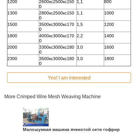
1200
2600кс2500кс150
1,1
800
0
1300
2800кс2500кс150
1,1
1000
0
1500
3500кс3000кс170
1,5
1200
0
1800
4000кс3000кс170
2,2
1400
0
2000
3300кс3000кс180
3,0
1600
0
2300
3500кс3000кс180
3,0
1800
0
Yes! I am interested
More
Crimped Wire Mesh Weaving Machine
Малошумная машина ячеистой сети гофрируя для б