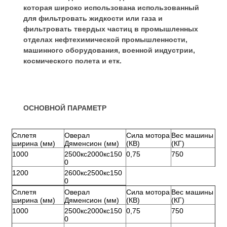
которая широко использована использованный
для фильтровать жидкости или газа и
фильтровать твердых частиц в промышленных
отделах нефтехимической промышленности,
машинного оборудования, военной индустрии,
космического полета и етк.
ОСНОВНОЙ ПАРАМЕТР
Сплетя
Оверал
Сила мотора
Вес машины
ширина (мм)
Дяменсион (мм)
(КВ)
(КГ)
1000
2500кс2000кс150
0,75
750
0
1200
2600кс2500кс150
0
Сплетя
Оверал
Сила мотора
Вес машины
ширина (мм)
Дяменсион (мм)
(КВ)
(КГ)
1000
2500кс2000кс150
0,75
750
0