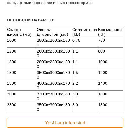
стандартами через различные прессформы.
ОСНОВНОЙ ПАРАМЕТР
Сплетя
Оверал
Сила мотора
Вес машины
ширина (мм)
Дяменсион (мм)
(КВ)
(КГ)
1000
2500кс2000кс150
0,75
750
0
1200
2600кс2500кс150
1,1
800
0
1300
2800кс2500кс150
1,1
1000
0
1500
3500кс3000кс170
1,5
1200
0
1800
4000кс3000кс170
2,2
1400
0
2000
3300кс3000кс180
3,0
1600
0
2300
3500кс3000кс180
3,0
1800
0
Yes! I am interested