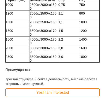
1000
2500кс2000кс150
0,75
750
0
1200
2600кс2500кс150
1,1
800
0
1300
2800кс2500кс150
1,1
1000
0
1500
3500кс3000кс170
1,5
1200
0
1800
4000кс3000кс170
2,2
1400
0
2000
3300кс3000кс180
3,0
1600
0
2300
3500кс3000кс180
3,0
1800
0
Преимущество
простая структура и легкая деятельность, высокие работая
скорость и малошумный.
Yes! I am interested