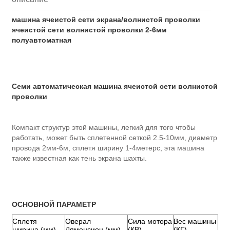
машина ячеистой сети экрана/волнистой проволки
ячеистой сети волнистой проволки 2-6мм
полуавтоматная
Семи автоматическая машина ячеистой сети волнистой
проволки
Компакт структур этой машины, легкий для того чтобы
работать, может быть сплетенной сеткой 2.5-10мм, диаметр
провода 2мм-6м, сплетя ширину 1-4метерс, эта машина
также известная как тень экрана шахты.
ОСНОВНОЙ ПАРАМЕТР
Сплетя
Оверал
Сила мотора
Вес машины
ширина (мм)
Дяменсион (мм)
(КВ)
(КГ)