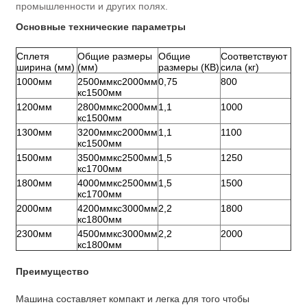
промышленности и других полях.
Основные технические параметры
Сплетя
Общие размеры
Общие
Соответствуют
ширина (мм)
(мм)
размеры (КВ)
сила (кг)
1000мм
2500ммкс2000мм
0,75
800
кс1500мм
1200мм
2800ммкс2000мм
1,1
1000
кс1500мм
1300мм
3200ммкс2000мм
1,1
1100
кс1500мм
1500мм
3500ммкс2500мм
1,5
1250
кс1700мм
1800мм
4000ммкс2500мм
1,5
1500
кс1700мм
2000мм
4200ммкс3000мм
2,2
1800
кс1800мм
2300мм
4500ммкс3000мм
2,2
2000
кс1800мм
Преимущество
Машина составляет компакт и легка для того чтобы